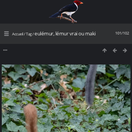
eulémur, lémur vrai ou maki
101/102
Accueil
/
Tag
/