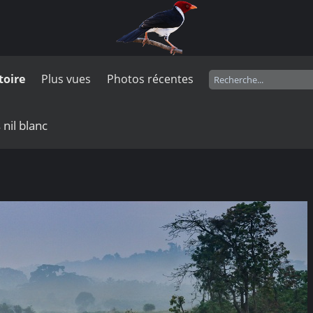
toire
Plus vues
Photos récentes
 nil blanc