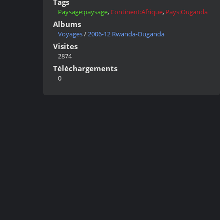
Tags
Paysage:paysage
,
Continent:Afrique
,
Pays:Ouganda
Albums
Voyages
/
2006-12 Rwanda-Ouganda
Visites
2874
Téléchargements
0