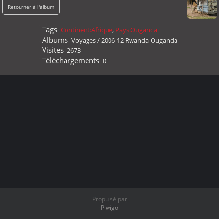
Retourner à l'album
Tags
Continent:Afrique
,
Pays:Ouganda
Albums
Voyages
/
2006-12 Rwanda-Ouganda
Visites
2673
Téléchargements
0
Propulsé par
Piwigo