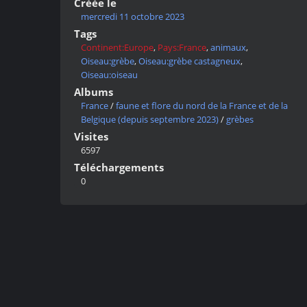
Créée le
mercredi 11 octobre 2023
Tags
Continent:Europe
,
Pays:France
,
animaux
,
Oiseau:grèbe
,
Oiseau:grèbe castagneux
,
Oiseau:oiseau
Albums
France
/
faune et flore du nord de la France et de la
Belgique (depuis septembre 2023)
/
grèbes
Visites
6597
Téléchargements
0