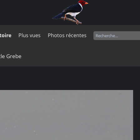
toire
Plus vues
Photos récentes
tle Grebe