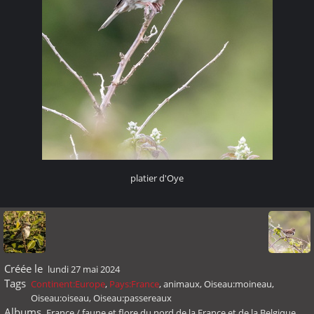
platier d'Oye
Créée le
lundi 27 mai 2024
Tags
Continent:Europe
,
Pays:France
,
animaux
,
Oiseau:moineau
,
Oiseau:oiseau
,
Oiseau:passereaux
Albums
France
/
faune et flore du nord de la France et de la Belgique