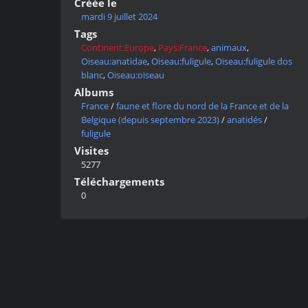
Créée le
mardi 9 juillet 2024
Tags
Continent:Europe
,
Pays:France
,
animaux
,
Oiseau:anatidae
,
Oiseau:fuligule
,
Oiseau:fuligule dos
blanc
,
Oiseau:oiseau
Albums
France
/
faune et flore du nord de la France et de la
Belgique (depuis septembre 2023)
/
anatidés
/
fuligule
Visites
5277
Téléchargements
0