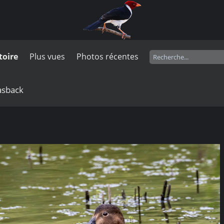
toire
Plus vues
Photos récentes
vasback