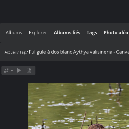
Albums
Explorer
Albums liés
Tags
Photo aléa
Fuligule à dos blanc Aythya valisineria - Can
Accueil
/
Tag
/