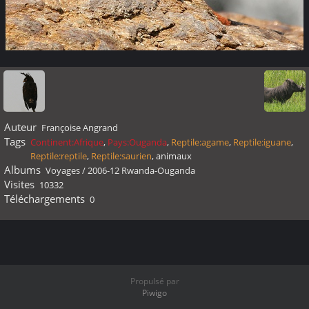
Auteur
Françoise Angrand
Tags
Continent:Afrique
,
Pays:Ouganda
,
Reptile:agame
,
Reptile:iguane
,
Reptile:reptile
,
Reptile:saurien
,
animaux
Albums
Voyages
/
2006-12 Rwanda-Ouganda
Visites
10332
Téléchargements
0
Propulsé par
Piwigo