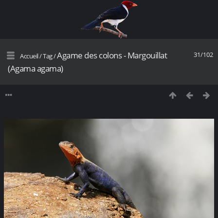
Agame des colons - Margouillat
31/102
Accueil
/
Tag
/
(Agama agama)