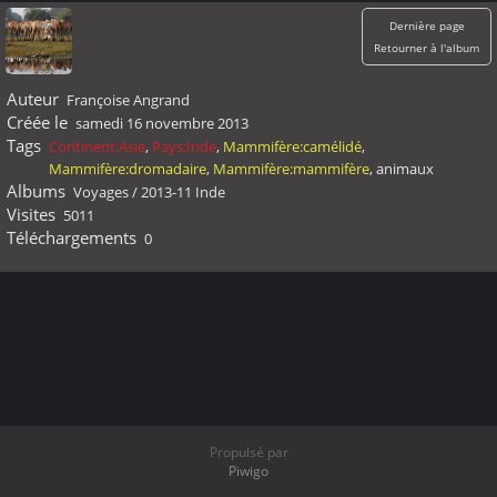
Dernière page
Retourner à l'album
Auteur
Françoise Angrand
Créée le
samedi 16 novembre 2013
Tags
Continent:Asie
,
Pays:Inde
,
Mammifère:camélidé
,
Mammifère:dromadaire
,
Mammifère:mammifère
,
animaux
Albums
Voyages
/
2013-11 Inde
Visites
5011
Téléchargements
0
Propulsé par
Piwigo