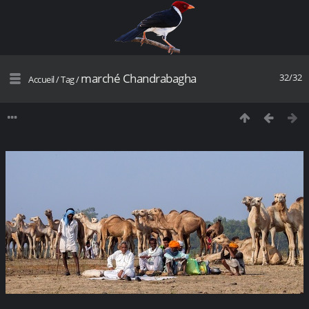
marché Chandrabagha
32/32
Accueil
/
Tag
/