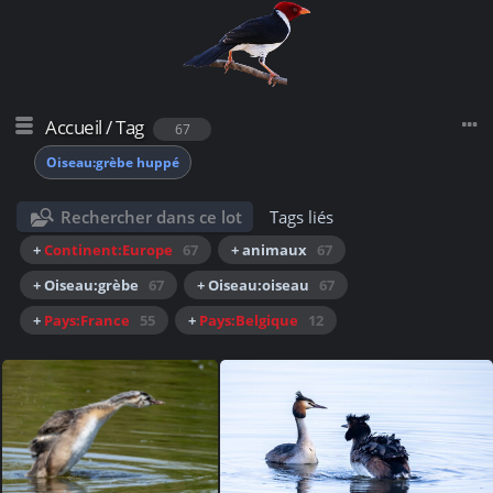
Accueil
/
Tag
67
Oiseau:grèbe huppé
Rechercher dans ce lot
Tags liés
+
Continent:Europe
67
+ animaux
67
+ Oiseau:grèbe
67
+ Oiseau:oiseau
67
+
Pays:France
55
+
Pays:Belgique
12