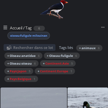
Accueil
/
Tag
6
oiseau:fuligule milouinan
Rechercher dans ce lot
Tags liés
+ animaux
6
+ Oiseau:anatidae
6
+ Oiseau:fuligule
6
+ Oiseau:oiseau
6
+
Continent:Asie
5
+
Pays:Japon
5
+
Continent:Europe
1
+
Pays:Belgique
1