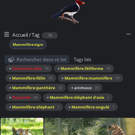
Accueil
/
Tag
78
Mammifère:tigre
Rechercher dans ce lot
Tags liés
+
Continent:Asie
78
+
Mammifère:féliforme
78
+
Mammifère:félin
78
+
Mammifère:mammifère
78
+
Mammifère:panthère
78
+ animaux
78
+
Pays:Inde
60
+
Mammifère:éléphant d'asie
1
+
Mammifère:éléphant
1
+
Mammifère:ongulé
1