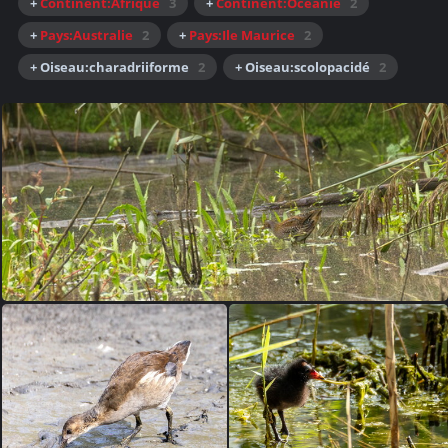
+
Continent:Afrique
3
+
Continent:Océanie
2
+
Pays:Australie
2
+
Pays:Ile Maurice
2
+ Oiseau:charadriiforme
2
+ Oiseau:scolopacidé
2