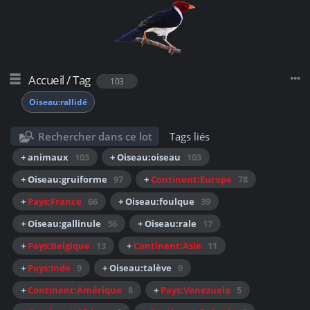
Accueil
/
Tag
103
Oiseau:rallidé
Rechercher dans ce lot
Tags liés
+ animaux
103
+ Oiseau:oiseau
103
+ Oiseau:gruiforme
97
+
Continent:Europe
78
+
Pays:France
66
+ Oiseau:foulque
39
+ Oiseau:gallinule
36
+ Oiseau:rale
17
+
Pays:Belgique
13
+
Continent:Asie
11
+
Pays:Inde
9
+ Oiseau:talève
9
+
Continent:Amérique
8
+
Pays:Venezuela
5