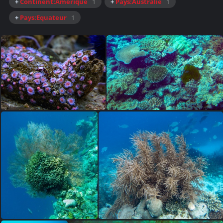
+
Continent:Amérique
1
+
Pays:Australie
1
+
Pays:Equateur
1