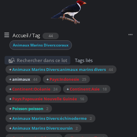
Accueil
/
Tag
44
Animaux Marins Divers:coraux
Rechercher dans ce lot
Tags liés
+
Animaux Marins Divers:animaux marins divers
44
+ animaux
44
+
Pays:Indonesie
25
+
Continent:Océanie
24
+
Continent:Asie
18
+
Pays:Papouasie Nouvelle Guinée
16
+
Poisson:poisson
2
+
Animaux Marins Divers:échinoderme
2
+
Animaux Marins Divers:oursin
2