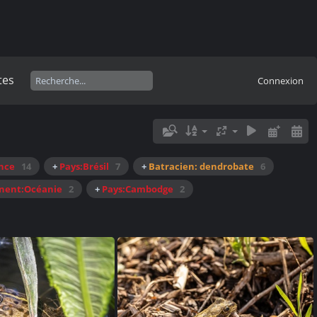
tes
Connexion
ance
14
+
Pays:Brésil
7
+
Batracien: dendrobate
6
nent:Océanie
2
+
Pays:Cambodge
2