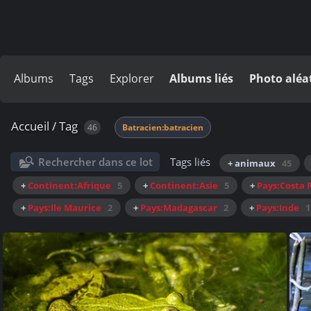
Albums
Tags
Explorer
Albums liés
Photo aléa
Accueil
/
Tag
46
Batracien:batracien
Rechercher dans ce lot
Tags liés
+ animaux
45
+
Continent:Afrique
5
+
Continent:Asie
5
+
Pays:Costa 
+
Pays:Ile Maurice
2
+
Pays:Madagascar
2
+
Pays:Inde
1