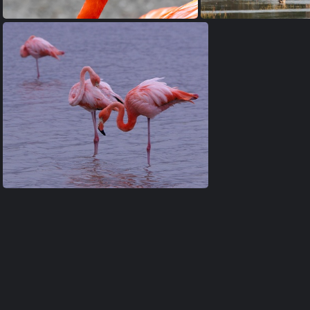
Flamant des Caraïbes Phoenicopterus ruber - American Flamingo
Flamant des Caraïbes Phoenicopterus ruber - American Flamingo (Floreana)