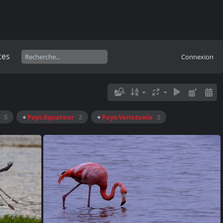
tes
Connexion
5
+
Pays:Equateur
2
+
Pays:Venezuela
2