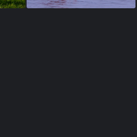
Flamant des Caraïbes Phoenicopterus ruber - American Flamingo
Flamant des Caraïbes Phoenicopterus ruber - American Flamingo rose (Floreana)