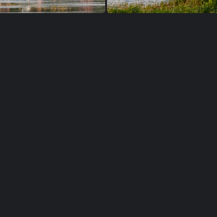
Flamant des Caraïbes Phoenicopterus ruber - American Flamingo