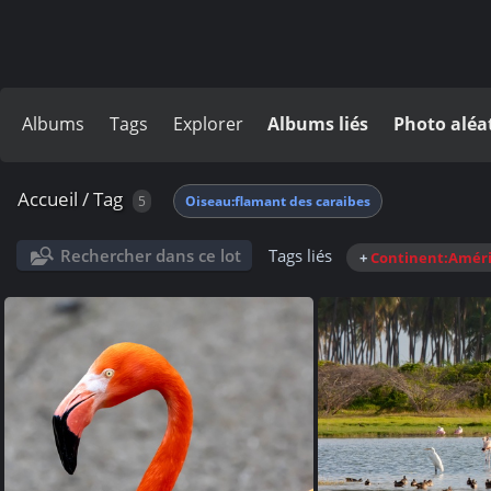
Albums
Tags
Explorer
Albums liés
Photo aléa
Accueil
/
Tag
5
Oiseau:flamant des caraibes
Rechercher dans ce lot
Tags liés
+
Continent:Amér