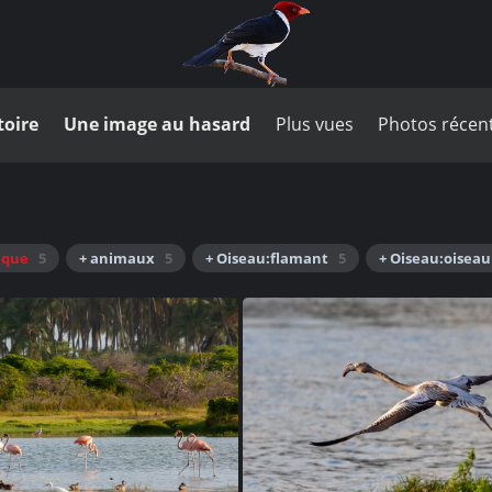
toire
Une image au hasard
Plus vues
Photos récen
ique
5
+ animaux
5
+ Oiseau:flamant
5
+ Oiseau:oiseau