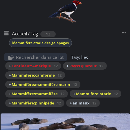
Accueil
/
Tag
12
Mammifère:otarie des galapagos
Rechercher dans ce lot
Tags liés
+
Continent:Amérique
12
+
Pays:Equateur
12
+
Mammifère:caniforme
12
+
Mammifère:mammifère marin
12
+
Mammifère:mammifère
12
+
Mammifère:otarie
12
+
Mammifère:pinnipède
12
+ animaux
12