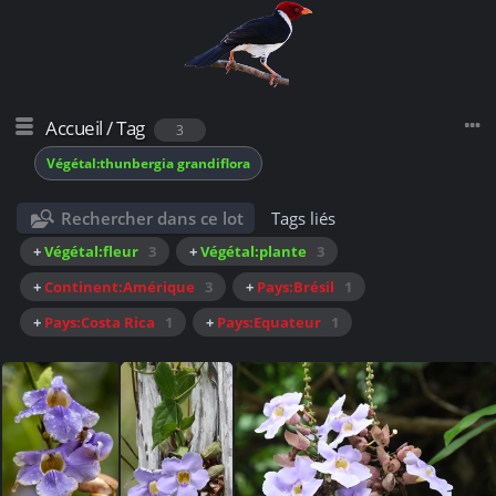
Accueil
/
Tag
3
Végétal:thunbergia grandiflora
Rechercher dans ce lot
Tags liés
+
Végétal:fleur
3
+
Végétal:plante
3
+
Continent:Amérique
3
+
Pays:Brésil
1
+
Pays:Costa Rica
1
+
Pays:Equateur
1