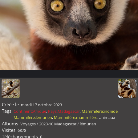
Créée le
mardi 17 octobre 2023
Tags
Continent:Afrique
,
Pays:Madagascar
,
Mammifère:indriidé
,
Mammifère:lémurien
,
Mammifère:mammifère
,
animaux
Albums
Voyages
/
2023-10 Madagascar
/
lémurien
Visites
6878
Téléchargements
0