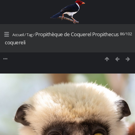
Propithèque de Coquerel Propithecus
86/102
Accueil
/
Tag
/
coquereli