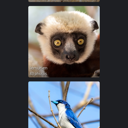
lémurien
83 photos