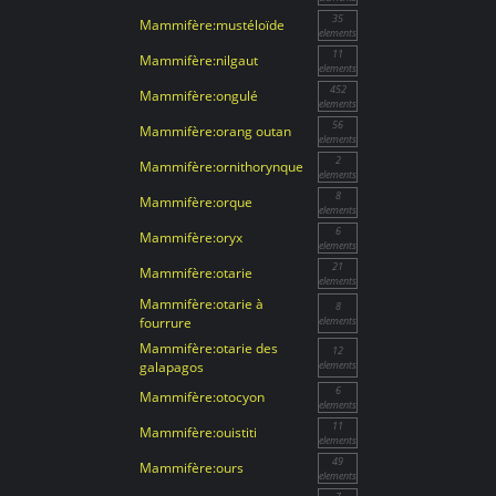
35
Mammifère:mustéloïde
elements
11
Mammifère:nilgaut
elements
452
Mammifère:ongulé
elements
56
Mammifère:orang outan
elements
2
Mammifère:ornithorynque
elements
8
Mammifère:orque
elements
6
Mammifère:oryx
elements
21
Mammifère:otarie
elements
Mammifère:otarie à
8
fourrure
elements
Mammifère:otarie des
12
galapagos
elements
6
Mammifère:otocyon
elements
11
Mammifère:ouistiti
elements
49
Mammifère:ours
elements