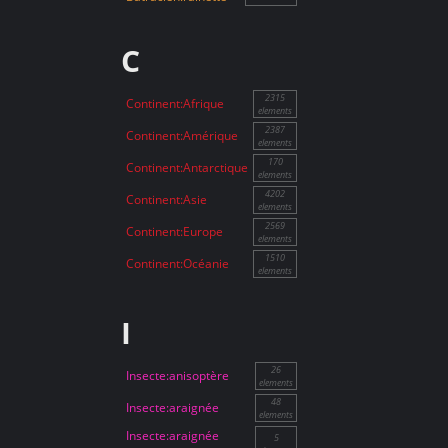
C
2315
Continent:Afrique
elements
2387
Continent:Amérique
elements
170
Continent:Antarctique
elements
4202
Continent:Asie
elements
2569
Continent:Europe
elements
1510
Continent:Océanie
elements
I
26
Insecte:anisoptère
elements
48
Insecte:araignée
elements
Insecte:araignée
5