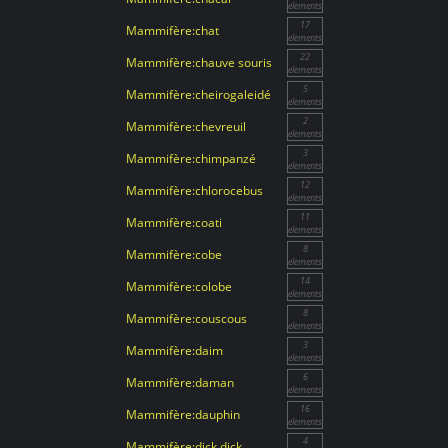
elements
17
Mammifère:chat
elements
22
Mammifère:chauve souris
elements
5
Mammifère:cheirogaleidé
elements
2
Mammifère:chevreuil
elements
3
Mammifère:chimpanzé
elements
12
Mammifère:chlorocebus
elements
11
Mammifère:coati
elements
8
Mammifère:cobe
elements
14
Mammifère:colobe
elements
8
Mammifère:couscous
elements
3
Mammifère:daim
elements
6
Mammifère:daman
elements
16
Mammifère:dauphin
elements
4
Mammifère:dick dick