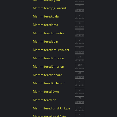
elements
7
Mammifère:jaguarondi
elements
3
Mammifère:koala
elements
6
Mammifère:lama
elements
3
Mammifère:lamantin
elements
2
Mammifère:lapin
elements
7
Mammifère:lémur volant
elements
34
Mammifère:lémuridé
elements
102
Mammifère:lémurien
elements
68
Mammifère:léopard
elements
4
Mammifère:lépilémur
elements
4
Mammifère:lièvre
elements
76
Mammifère:lion
elements
70
Mammifère:lion d'Afrique
elements
5
Mammifère:lion d'Asie