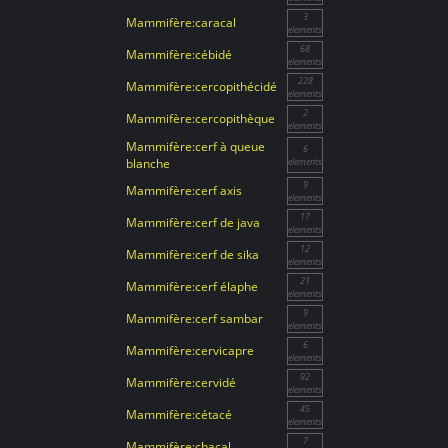
3
Mammifère:caracal
elements
68
Mammifère:cébidé
elements
228
Mammifère:cercopithécidé
elements
2
Mammifère:cercopithèque
elements
Mammifère:cerf à queue
6
blanche
elements
9
Mammifère:cerf axis
elements
17
Mammifère:cerf de java
elements
12
Mammifère:cerf de sika
elements
21
Mammifère:cerf élaphe
elements
9
Mammifère:cerf sambar
elements
6
Mammifère:cervicapre
elements
92
Mammifère:cervidé
elements
45
Mammifère:cétacé
elements
7
Mammifère:chacal