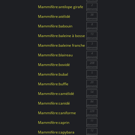
2
Mammifère:antilope girafe
elements
38
Mammifère:atélidé
elements
8
Mammifère:babouin
elements
13
Mammifère:baleine à bosse
elements
3
Mammifère:baleine franche
elements
4
Mammifère:blaireau
elements
208
Mammifère:bovidé
elements
5
Mammifère:bubal
elements
20
Mammifère:buffle
elements
54
Mammifère:camélidé
elements
84
Mammifère:canidé
elements
229
Mammifère:caniforme
elements
11
Mammifère:caprin
elements
12
Mammifère:capybara
elements