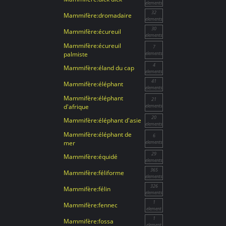
elements
32
Mammifère:dromadaire
elements
30
Mammifère:écureuil
elements
Mammifère:écureuil
7
palmiste
elements
4
Mammifère:éland du cap
elements
41
Mammifère:éléphant
elements
Mammifère:éléphant
21
d'afrique
elements
20
Mammifère:éléphant d'asie
elements
Mammifère:éléphant de
6
mer
elements
29
Mammifère:équidé
elements
365
Mammifère:féliforme
elements
326
Mammifère:félin
elements
1
Mammifère:fennec
element
1
Mammifère:fossa
element