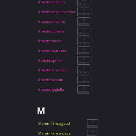
189
Insecte:papillon
elements
3
Insecte:papillon hibou
elements
5
Insecte:phasme
elements
16
Insecte:punaise
elements
2
Insecte:satyre
elements
3
Insecte:scarabée
elements
3
Insecte:sphinx
elements
2
Insecte:tarentule
elements
3
Insecte:vulcain
elements
3
Insecte:zygiella
elements
M
7
Mammifère:agouti
elements
4
Mammifère:alpaga
elements