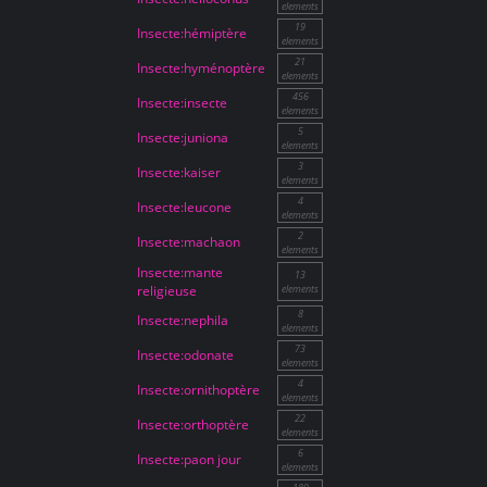
elements
19
Insecte:hémiptère
elements
21
Insecte:hyménoptère
elements
456
Insecte:insecte
elements
5
Insecte:juniona
elements
3
Insecte:kaiser
elements
4
Insecte:leucone
elements
2
Insecte:machaon
elements
Insecte:mante
13
religieuse
elements
8
Insecte:nephila
elements
73
Insecte:odonate
elements
4
Insecte:ornithoptère
elements
22
Insecte:orthoptère
elements
6
Insecte:paon jour
elements