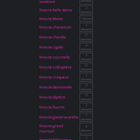
sauteuse
elements
3
Insecte:belle dame
elements
Insecte:blatte
1 element
5
Insecte:charancon
elements
27
Insecte:chenille
elements
6
Insecte:cigale
elements
9
Insecte:coccinelle
elements
32
Insecte:coléoptère
elements
2
Insecte:craqueur
elements
15
Insecte:demoiselle
elements
15
Insecte:diptère
elements
3
Insecte:fourmi
elements
7
Insecte:gasteracantha
elements
Insecte:grand
4
mormon
elements
4
Insecte:helioconus