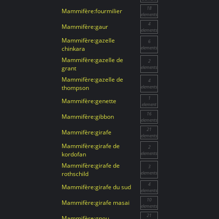
18
Mammifère:fourmilier
elements
4
Mammifère:gaur
elements
Mammifère:gazelle
6
chinkara
elements
Mammifère:gazelle de
2
grant
elements
Mammifère:gazelle de
4
thompson
elements
1
Mammifère:genette
element
16
Mammifère:gibbon
elements
21
Mammifère:girafe
elements
Mammifère:girafe de
2
kordofan
elements
Mammifère:girafe de
3
rothschild
elements
4
Mammifère:girafe du sud
elements
10
Mammifère:girafe masai
elements
21
Mammifère:gnou