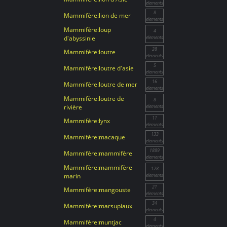
elements
8
Mammifère:lion de mer
elements
Mammifère:loup
4
d'abyssinie
elements
28
Mammifère:loutre
elements
5
Mammifère:loutre d'asie
elements
16
Mammifère:loutre de mer
elements
Mammifère:loutre de
8
rivière
elements
11
Mammifère:lynx
elements
133
Mammifère:macaque
elements
1889
Mammifère:mammifère
elements
Mammifère:mammifère
128
marin
elements
21
Mammifère:mangouste
elements
34
Mammifère:marsupiaux
elements
4
Mammifère:muntjac
elements