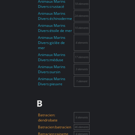
Animaux Marins
18 elements
Divers:crustacé
Animaux Marins
24 elements
Divers:échinoderme
Animaux Marins
10 elements
Divers:étoile de mer
Animaux Marins
Divers:giclée de
4 elements
mer
Animaux Marins
17 elements
Divers:méduse
Animaux Marins
3 elements
Divers:oursin
Animaux Marins
1 element
Divers:pieuvre
B
Batracien:
6 elements
dendrobate
Batracien:batracien
46 elements
Batracien:rainette
4 elements