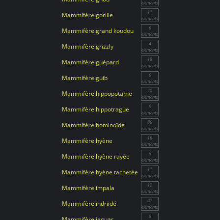
elements
11
Mammifère:gorille
elements
6
Mammifère:grand koudou
elements
4
Mammifère:grizzly
elements
18
Mammifère:guépard
elements
6
Mammifère:guib
elements
20
Mammifère:hippopotame
elements
9
Mammifère:hippotrague
elements
86
Mammifère:hominoïde
elements
16
Mammifère:hyène
elements
5
Mammifère:hyène rayée
elements
11
Mammifère:hyène tachetée
elements
12
Mammifère:impala
elements
42
Mammifère:indriidé
elements
8
Mammifère:jaguar