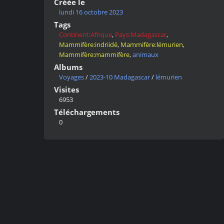
Créée le
lundi 16 octobre 2023
Tags
Continent:Afrique
,
Pays:Madagascar
,
Mammifère:indriidé
,
Mammifère:lémurien
,
Mammifère:mammifère
,
animaux
Albums
Voyages
/
2023-10 Madagascar
/
lémurien
Visites
6953
Téléchargements
0