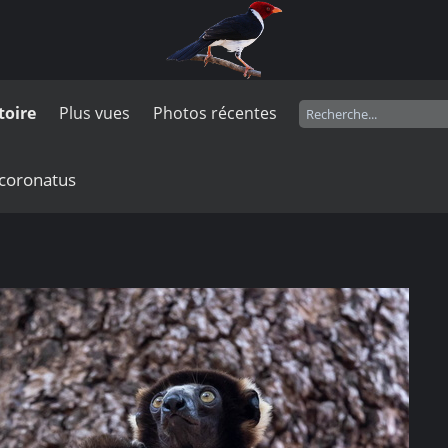
toire
Plus vues
Photos récentes
 coronatus