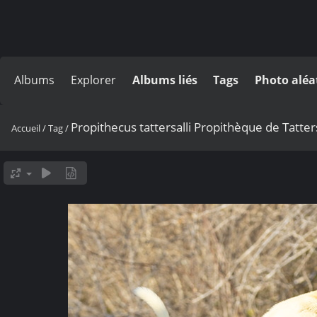
Albums
Explorer
Albums liés
Tags
Photo aléa
Propithecus tattersalli Propithèque de Tatte
Accueil
/
Tag
/