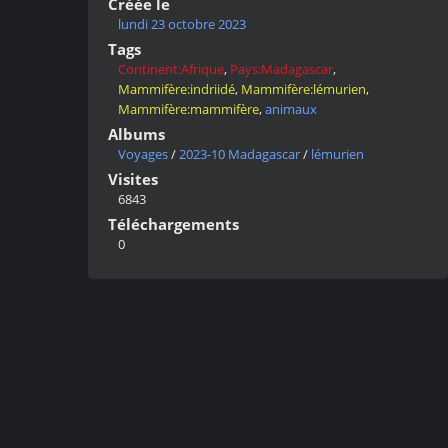
Créée le
lundi 23 octobre 2023
Tags
Continent:Afrique
,
Pays:Madagascar
,
Mammifère:indriidé
,
Mammifère:lémurien
,
Mammifère:mammifère
,
animaux
Albums
Voyages
/
2023-10 Madagascar
/
lémurien
Visites
6843
Téléchargements
0