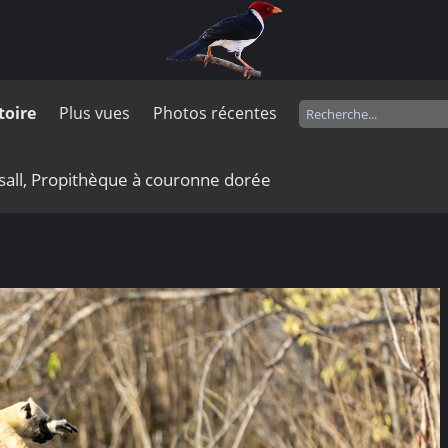
toire
Plus vues
Photos récentes
rsall, Propithèque à couronne dorée