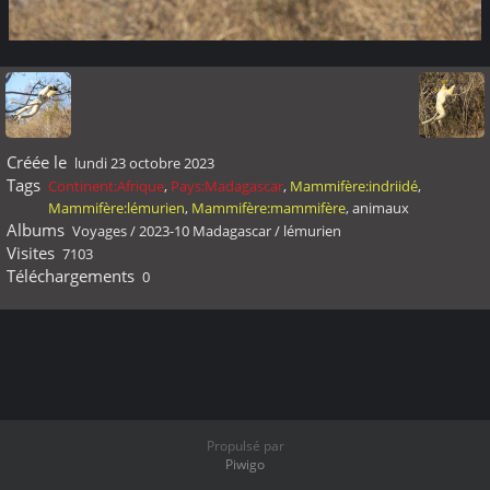
Créée le
lundi 23 octobre 2023
Tags
Continent:Afrique
,
Pays:Madagascar
,
Mammifère:indriidé
,
Mammifère:lémurien
,
Mammifère:mammifère
,
animaux
Albums
Voyages
/
2023-10 Madagascar
/
lémurien
Visites
7103
Téléchargements
0
Propulsé par
Piwigo