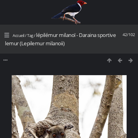
lépilémur milanoï - Daraina sportive
42/102
Accueil
/
Tag
/
lemur (Lepilemur milanoii)