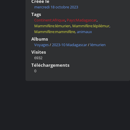
Créée le
mercredi 18 octobre 2023
Tags
Continent:Afrique
,
Pays:Madagascar
,
Mammifère:lémurien
,
Mammifère:lépilémur
,
Mammifère:mammifère
,
animaux
Albums
Voyages
/
2023-10 Madagascar
/
lémurien
Visites
6932
Téléchargements
0