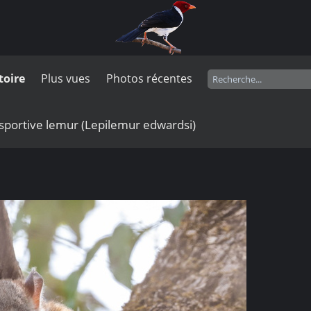
toire
Plus vues
Photos récentes
sportive lemur (Lepilemur edwardsi)