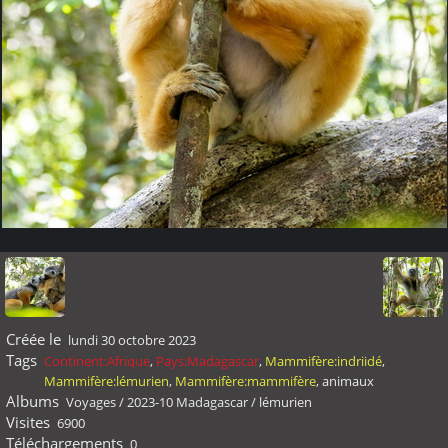
Créée le
lundi 30 octobre 2023
Tags
Continent:Afrique
,
Pays:Madagascar
,
Mammifère:indriidé
,
Mammifère:lémurien
,
Mammifère:mammifère
,
animaux
Albums
Voyages
/
2023-10 Madagascar
/
lémurien
Visites
6900
Téléchargements
0