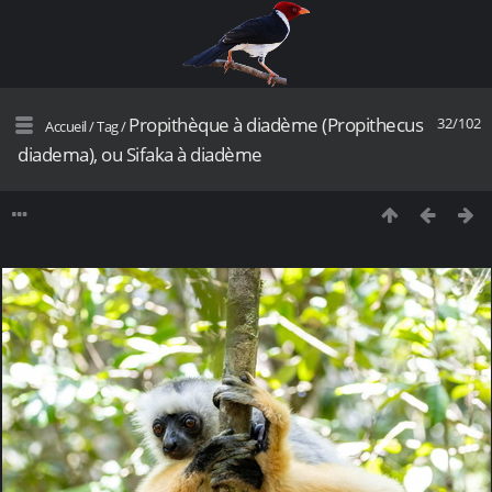
Propithèque à diadème (Propithecus
32/102
Accueil
/
Tag
/
diadema), ou Sifaka à diadème