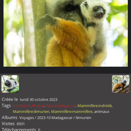
Créée le
lundi 30 octobre 2023
Tags
Continent:Afrique
,
Pays:Madagascar
,
Mammifère:indriidé
,
Mammifère:lémurien
,
Mammifère:mammifère
,
animaux
Albums
Voyages
/
2023-10 Madagascar
/
lémurien
Visites
6931
Téléchargements
0