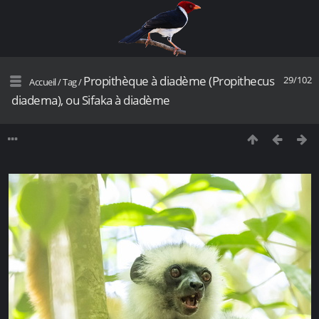
Propithèque à diadème (Propithecus
29/102
Accueil
/
Tag
/
diadema), ou Sifaka à diadème