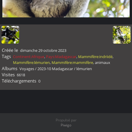
Créée le
dimanche 29 octobre 2023
Tags
Continent:Afrique
,
Pays:Madagascar
,
Mammifère:indriidé
,
Mammifère:lémurien
,
Mammifère:mammifère
,
animaux
Albums
Voyages
/
2023-10 Madagascar
/
lémurien
Visites
6618
Téléchargements
0
Propulsé par
Piwigo