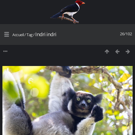
Indri indri
26/102
Accueil
/
Tag
/