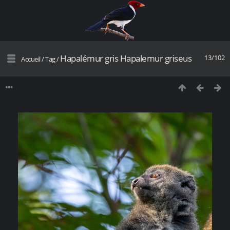
Hapalémur gris Hapalemur griseus
13/102
Accueil
/
Tag
/