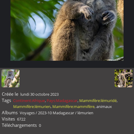
Créée le
lundi 30 octobre 2023
Tags
Continent:Afrique
,
Pays:Madagascar
,
Mammifère:lémuridé
,
Mammifère:lémurien
,
Mammifère:mammifère
,
animaux
Albums
Voyages
/
2023-10 Madagascar
/
lémurien
Visites
6722
Téléchargements
0